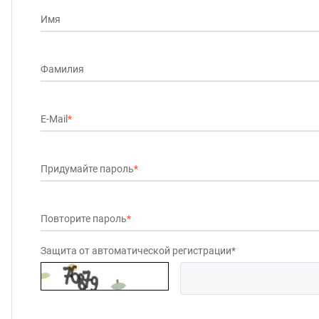
нитарно-гигиеническое оборудование
Имя
догенераторы
Фамилия
аковочное оборудование
E-Mail
*
лодильное оборудование
Придумайте пароль
*
суда и инвентарь
рговое оборудование
Повторите пароль
*
Защита от автоматической регистрации
*