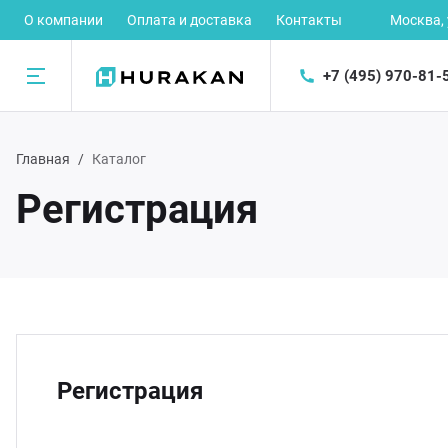
О компании
Оплата и доставка
Контакты
Москва,
+7 (495) 970-81-
Назад
Главная
Каталог
талог
Регистрация
рное оборудование
ектромеханическое оборудование
орудование для предприятий быстрого питания
Регистрация
орудование для раздачи готовых блюд