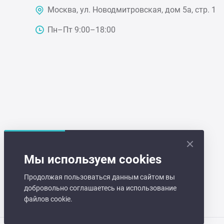
Аппа
Дисп
Москва, ул. Новодмитровская, дом 5а, стр. 1
Пн–Пт 9:00–18:00
Аппа
Вафе
Грили
Грил
Марм
Мы используем cookies
Продолжая пользоваться данным сайтом вы
Печи
добровольно соглашаетесь на использование
файлов cookie.
Теле