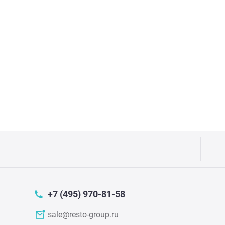
Прес
Грили
Хлеб
Грил
Аппа
Мака
Мари
Печи
Мясо
Рисов
Слай
Фрит
+7 (495) 970-81-58
Шпри
Пыле
sale@resto-group.ru