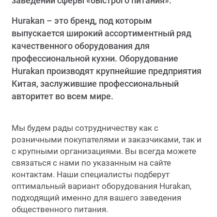
заведений сферы «быстрого питания».
юд
Деги
Дисп
Аппар
Аппар
Стол
Соко
Аксе
Hurakan – это бренд, под которым
нитарно-гигиеническое
Печи
выпускается широкий ассортиментный ряд
Дисп
Стер
Запа
Шкаф
орудование
качественного оборудования для
Аппар
Карт
профессиональной кухни. Оборудование
бока
Пове
Подо
Холо
Hurakan производят крупнейшие предприятия
догенераторы
Микс
Китая, заслужившие профессиональный
Изме
Тост
Дисп
Шкаф
авторитет во всем мире.
аковочное оборудование
Овощ
замо
Сокоо
Элек
Ламп
Мы будем рады сотрудничеству как с
лодильное оборудование
Тест
Стол
розничными покупателями и заказчиками, так и
Горе
Терм
с крупными организациями. Вы всегда можете
суда и инвентарь
Аппа
Шкаф
связаться с нами по указанным на сайте
контактам. Наши специалисты подберут
Аксе
оптимальный вариант оборудования Hurakan,
рговое оборудование
Кутт
Шкаф
подходящий именно для вашего заведения
Аппар
общественного питания.