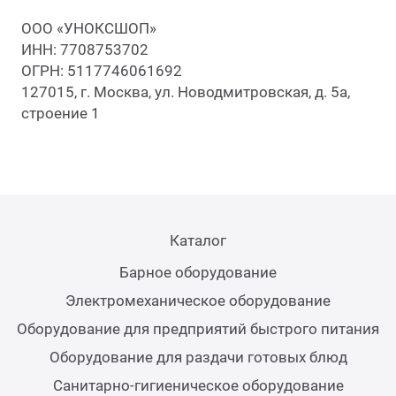
Мясо
ООО «УНОКСШОП»
Блин
ИНН: 7708753702
Прес
ОГРН: 5117746061692
Грили
127015, г. Москва, ул. Новодмитровская, д. 5а,
Хлеб
строение 1
Грил
Аппа
Мака
Мари
Печи
Каталог
Мясо
Барное оборудование
Рисов
Электромеханическое оборудование
Слай
Оборудование для предприятий быстрого питания
Фрит
Оборудование для раздачи готовых блюд
Шпри
Санитарно-гигиеническое оборудование
Пыле