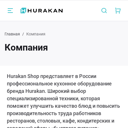
Назад
Н
Н
Н
Н
Н
Н
Н
Н
Главная
Компания
Компания
талог
Барн
Элек
Обор
Обор
Сани
Упак
Холо
Посуд
пита
рное оборудование
Микс
Изме
Марм
Аксе
Аппа
Стол
Гаст
Аппар
Hurakan Shop представляет в России
ваты
ектромеханическое оборудование
Блен
Микс
Чафф
Изме
Клип
Шкаф
Прот
профессиональное кухонное оборудование
бренда Hurakan. Широкий выбор
Витр
орудование для предприятий
Обору
Обору
Дисп
Сушки
Терм
Лари 
Сифо
специализированной техники, которая
строго питания
кофе
косте
поможет улучшить качество блюд и повысить
производительность труда работников
Грил
Марм
Ламп
Сшив
Фриз
ресторанов, столовых, кафе, кондитерских и
орудование для раздачи готовых
Дисп
Тест