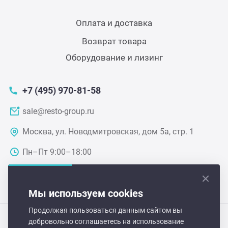
Теле
Оплата и доставка
Чебу
Возврат товара
Оборудование и лизинг
Аппа
+7 (495) 970-81-58
Доза
sale@resto-group.ru
Аппар
Москва, ул. Новодмитровская, дом 5а, стр. 1
Пн–Пт 9:00–18:00
Аппа
Аппа
Мы используем cookies
Продолжая пользоваться данным сайтом вы
Витр
добровольно соглашаетесь на использование
Hurakan-Russia 2026 © Все права защищены