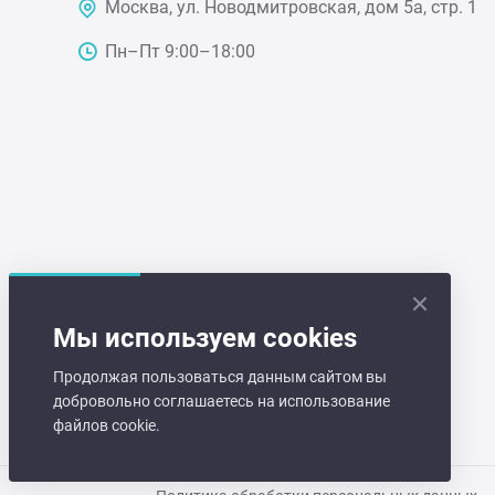
Москва, ул. Новодмитровская, дом 5а, стр. 1
Чебу
Пн–Пт 9:00–18:00
Аппа
Доза
Аппар
Аппа
Мы используем cookies
Аппа
Продолжая пользоваться данным сайтом вы
добровольно соглашаетесь на использование
Витр
файлов cookie.
Грили