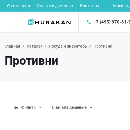
О компании
Оплата и доставка
Контакты
Москва,
+7 (495) 970-81-
Назад
Главная
Каталог
Посуда и инвентарь
Противни
талог
Противни
рное оборудование
ектромеханическое оборудование
орудование для предприятий быстрого питания
Фильтр
Cначала дешевые
орудование для раздачи готовых блюд