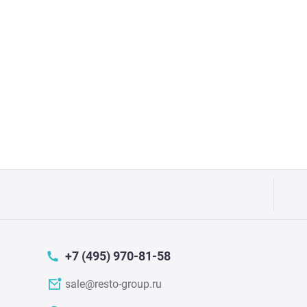
Аппа
Дисп
Аппа
Вафе
Грили
Грил
Марм
Печи
+7 (495) 970-81-58
Теле
sale@resto-group.ru