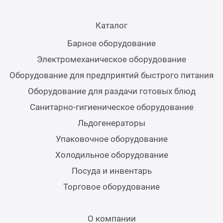
Мясо
Блин
Каталог
Прес
Барное оборудование
Грили
Электромеханическое оборудование
Хлеб
Грил
Оборудование для предприятий быстрого питания
Аппа
Оборудование для раздачи готовых блюд
Мака
Санитарно-гигиеническое оборудование
Мари
Льдогенераторы
Печи
Упаковочное оборудование
Мясо
Холодильное оборудование
Рисов
Посуда и инвентарь
Слай
Торговое оборудование
Фрит
Шпри
О компании
Пыле