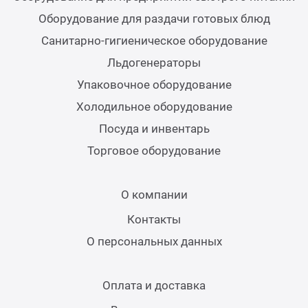
Теле
Оборудование для раздачи готовых блюд
Санитарно-гигиеническое оборудование
Чебу
Льдогенераторы
Упаковочное оборудование
Аппа
Холодильное оборудование
Посуда и инвентарь
Доза
Торговое оборудование
Аппар
О компании
Аппа
Контакты
О персональных данных
Аппа
Оплата и доставка
Витр