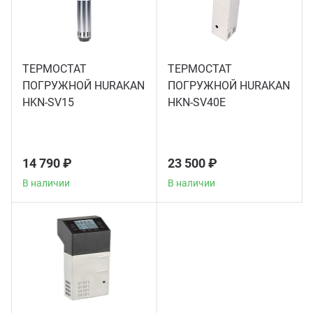
Мясо
Блин
Прес
Грили
ТЕРМОСТАТ
ТЕРМОСТАТ
Хлеб
ПОГРУЖНОЙ HURAKAN
ПОГРУЖНОЙ HURAKAN
HKN-SV15
HKN-SV40E
Грил
Аппа
Мака
14 790 ₽
23 500 ₽
Мари
В наличии
В наличии
Печи
Мясо
Рисов
Слай
Фрит
Шпри
Пыле