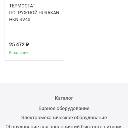
ТЕРМОСТАТ
Аппа
ПОГРУЖНОЙ HURAKAN
Дисп
HKN-SV40
Аппа
25 472 ₽
Вафе
В наличии
Грили
Грил
Каталог
Марм
Барное оборудование
Печи
Электромеханическое оборудование
Оборудование для предприятий быстрого питания