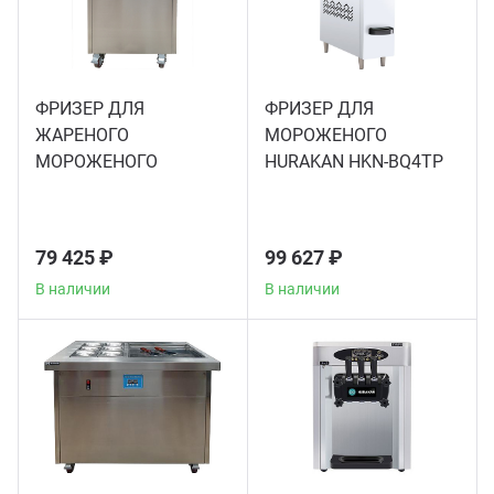
Мясо
Блин
Прес
Грили
ФРИЗЕР ДЛЯ
ФРИЗЕР ДЛЯ
Хлеб
ЖАРЕНОГО
МОРОЖЕНОГО
МОРОЖЕНОГО
HURAKAN HKN-BQ4TP
Грил
HURAKAN HKN-FIC50S
Аппа
Мака
79 425 ₽
99 627 ₽
Мари
В наличии
В наличии
Печи
Мясо
Рисов
Слай
Фрит
Шпри
Пыле