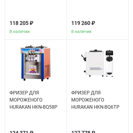
Теле
118 205 ₽
119 260 ₽
Чебу
В наличии
В наличии
Аппа
Доза
Аппар
ФРИЗЕР ДЛЯ
ФРИЗЕР ДЛЯ
Аппа
МОРОЖЕНОГО
МОРОЖЕНОГО
HURAKAN HKN-BQ58P
HURAKAN HKN-BQ6TP
Аппа
Витр
124 371 ₽
127 778 ₽