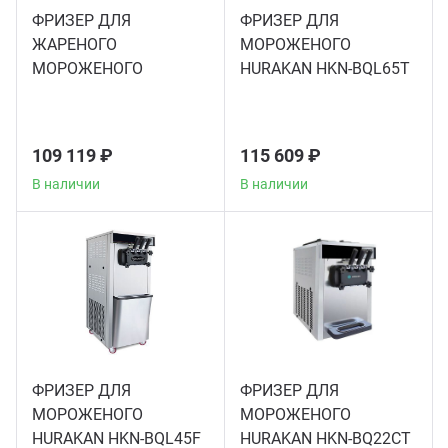
ФРИЗЕР ДЛЯ
ФРИЗЕР ДЛЯ
Аппа
ЖАРЕНОГО
МОРОЖЕНОГО
Дисп
МОРОЖЕНОГО
HURAKAN HKN-BQL65T
HURAKAN HKN-
Аппа
FIC50SXL
109 119 ₽
115 609 ₽
Вафе
В наличии
В наличии
Грили
Грил
Марм
ФРИЗЕР ДЛЯ
ФРИЗЕР ДЛЯ
Печи
МОРОЖЕНОГО
МОРОЖЕНОГО
HURAKAN HKN-BQL45F
HURAKAN HKN-BQ22CT