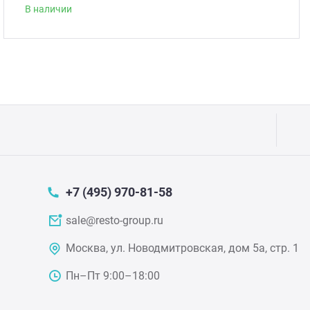
В наличии
Прес
Грили
Хлеб
Грил
Аппа
Мака
Мари
Печи
Мясо
Рисов
+7 (495) 970-81-58
sale@resto-group.ru
Слай
Фрит
Москва, ул. Новодмитровская, дом 5а, стр. 1
Шпри
Пыле
Пн–Пт 9:00–18:00