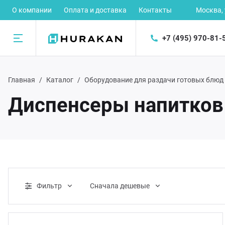
О компании
Оплата и доставка
Контакты
Москва,
+7 (495) 970-81-
Назад
Главная
Каталог
Оборудование для раздачи готовых блюд
талог
Диспенсеры напитков
рное оборудование
ектромеханическое оборудование
орудование для предприятий быстрого питания
Фильтр
Cначала дешевые
орудование для раздачи готовых блюд