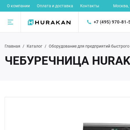
О компании
Оплата и доставка
Контакты
Москва,
+7 (495) 970-81-
Назад
Главная
Каталог
Оборудование для предприятий быстрого
талог
ЧЕБУРЕЧНИЦА HURAK
рное оборудование
ектромеханическое оборудование
орудование для предприятий быстрого питания
орудование для раздачи готовых блюд