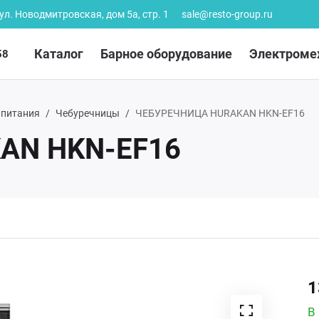
 ул. Новодмитровская, дом 5а, стр. 1
sale@resto-group.ru
Каталог
Барное оборудование
Электроме
58
 питания
Чебуречницы
ЧЕБУРЕЧНИЦА HURAKAN HKN-EF16
AN HKN-EF16
1
В