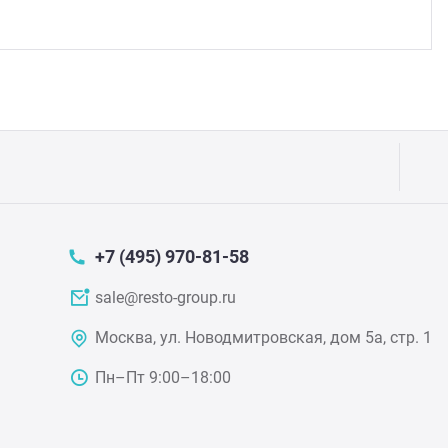
Аппа
Дисп
Аппа
Вафе
Грили
Грил
+7 (495) 970-81-58
Марм
sale@resto-group.ru
Москва, ул. Новодмитровская, дом 5а, стр. 1
Печи
Пн–Пт 9:00–18:00
Теле